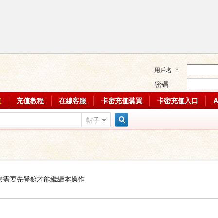
用戶名
密碼
值
充值教程
在線客服
卡密充值購買
卡密充值入口
帖子
搜
索
您需要先登錄才能繼續本操作