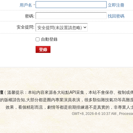
用戶名
立即注冊
密碼:
找回密碼
安全提問:
自動登錄
登錄
壇
(
溫馨提示：本站内容來源各大站點API采集，本站不會保存、複制或
您的版權請告知,大部分都是圈内專業演員表演，很多類似雜技氣功等高難
效果，看個精彩而且，劇情等都是前期排練過不是真實的，非專業人
GMT+8, 2026-8-6 10:37 AM
, Processe