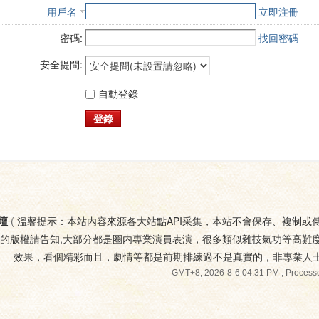
用戶名
立即注冊
密碼:
找回密碼
安全提問:
自動登錄
登錄
壇
(
溫馨提示：本站内容來源各大站點API采集，本站不會保存、複制或
您的版權請告知,大部分都是圈内專業演員表演，很多類似雜技氣功等高難
效果，看個精彩而且，劇情等都是前期排練過不是真實的，非專業人
GMT+8, 2026-8-6 04:31 PM
, Processe