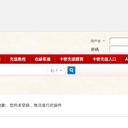
用戶名
密碼
值
充值教程
在線客服
卡密充值購買
卡密充值入口
帖子
搜
索
抱歉，您尚未登錄，無法進行此操作