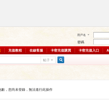
用戶名
密碼
值
充值教程
在線客服
卡密充值購買
卡密充值入口
帖子
搜
索
抱歉，您尚未登錄，無法進行此操作