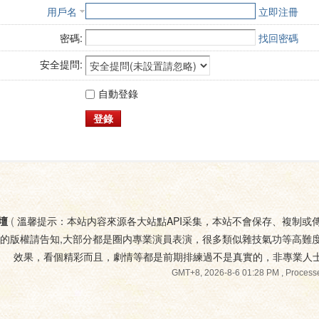
用戶名
立即注冊
密碼:
找回密碼
安全提問:
自動登錄
登錄
壇
(
溫馨提示：本站内容來源各大站點API采集，本站不會保存、複制或
您的版權請告知,大部分都是圈内專業演員表演，很多類似雜技氣功等高難
效果，看個精彩而且，劇情等都是前期排練過不是真實的，非專業人
GMT+8, 2026-8-6 01:28 PM
, Processe