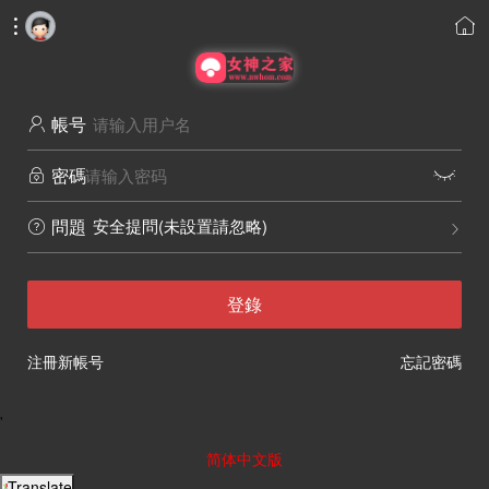


帳号

密碼


安全提問(未設置請忽略)
問題


登錄
注冊新帳号
忘記密碼
'
简体中文版
Translate